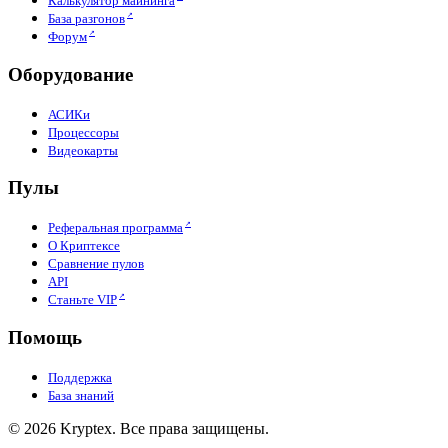
Калькулятор майнинга
База разгонов
Форум
Оборудование
АСИКи
Процессоры
Видеокарты
Пулы
Реферальная программа
О Криптексе
Сравнение пулов
API
Станьте VIP
Помощь
Поддержка
База знаний
© 2026 Kryptex. Все права защищены.