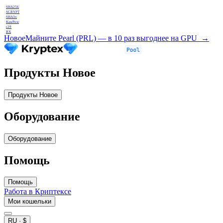
SHA256
SCRYPT
SHA3x
KawPow
c29
RX
Новое
Майните Pearl (PRL) — в 10 раз выгоднее на GPU
→
Продукты
Новое
Продукты
Новое
Оборудование
Оборудование
Помощь
Помощь
Работа в Криптексе
Мои кошельки
RU
·
$