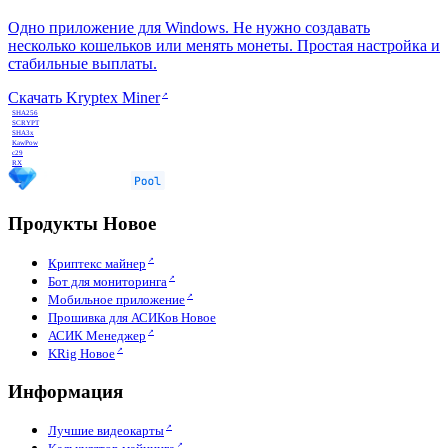
Одно приложение для Windows. Не нужно создавать
несколько кошельков или менять монеты. Простая настройка и
стабильные выплаты.
Скачать Kryptex Miner
SHA256
SCRYPT
SHA3x
KawPow
c29
RX
Продукты
Новое
Криптекс майнер
Бот для мониторинга
Мобильное приложение
Прошивка для АСИКов
Новое
АСИК Менеджер
KRig
Новое
Информация
Лучшие видеокарты