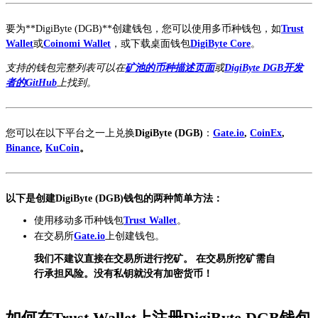
要为**DigiByte (DGB)**创建钱包，您可以使用多币种钱包，如
Trust
Wallet
或
Coinomi Wallet
，或下载桌面钱包
DigiByte Core
。
支持的钱包完整列表可以在
矿池的币种描述页面
或
DigiByte DGB开发
者的GitHub
上找到。
您可以在以下平台之一上兑换
DigiByte (DGB)
：
Gate.io
,
CoinEx
,
Binance
,
KuCoin
。
以下是创建DigiByte (DGB)钱包的两种简单方法：
使用移动多币种钱包
Trust Wallet
。
在交易所
Gate.io
上创建钱包。
我们不建议直接在交易所进行挖矿。 在交易所挖矿需自
行承担风险。没有私钥就没有加密货币！
如何在Trust Wallet上注册DigiByte DGB钱包