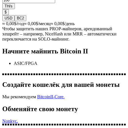
TH/s
$
USD
BC2
≈
0,00
$/год
≈
0,00
$/месяц
≈
0,00
$/день
Чтобы защитить наших PROP-майнеров, арендованный
хешрейт – например, NiceHash или MRR – автоматически
переключается на SOLO-майнинг.
Начните майнить Bitcoin II
ASIC/FPGA
Cоздайте кошелёк для вашей монеты
Мы рекомендуем
BitcoinII-Core.
Обменяйте свою монету
Nonkyc.