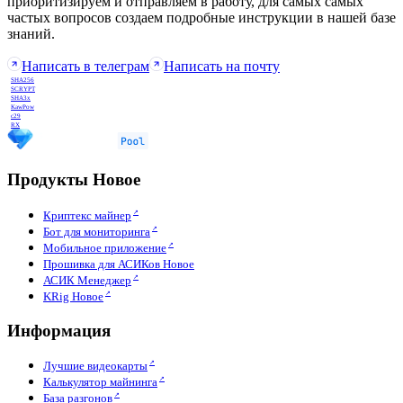
приоритизируем и отправляем в работу, для самых самых
частых вопросов создаем подробные инструкции в нашей базе
знаний.
Написать в телеграм
Написать на почту
SHA256
SCRYPT
SHA3x
KawPow
c29
RX
Продукты
Новое
Криптекс майнер
Бот для мониторинга
Мобильное приложение
Прошивка для АСИКов
Новое
АСИК Менеджер
KRig
Новое
Информация
Лучшие видеокарты
Калькулятор майнинга
База разгонов