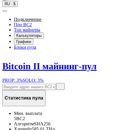
RU
·
$
Подключение
Про BC2
Топ майнеры
Калькуляторы
Графики
Блоки пула
Bitcoin II майнинг-пул
PROP: 3%
SOLO: 3%
Статистика пула
Мин. выплата
5
BC2
Алгоритм
SHA256
Хэшрейт
585.01 TH/s