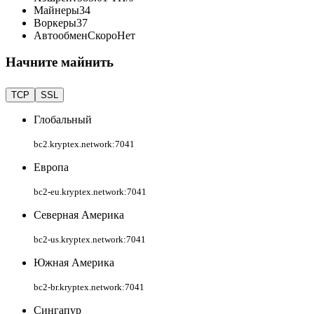
Майнеры
34
Воркеры
37
Автообмен
Скоро
Нет
Начните майнить
TCP
SSL
Глобальный
bc2.kryptex.network:7041
Европа
bc2-eu.kryptex.network:7041
Северная Америка
bc2-us.kryptex.network:7041
Южная Америка
bc2-br.kryptex.network:7041
Сингапур