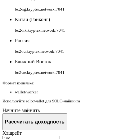
bc2-sg.kryptex.network:7041
Китай (Гонконг)
bc2-hk.kryptex.network:7041
Россия
bc2-ru.kryptex.network:7041
Ближний Восток
bc2-ae.kryptex.network:7041
Формат кошелька:
wallet/worker
Используйте
solo:wallet
для SOLO-майнинга
Начните майнить
Рассчитать доходность
Хэшрейт