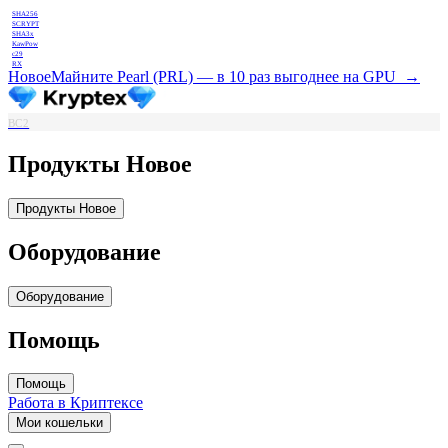
SHA256
SCRYPT
SHA3x
KawPow
c29
RX
Новое
Майните Pearl (PRL) — в 10 раз выгоднее на GPU
→
BC2
Продукты
Новое
Продукты
Новое
Оборудование
Оборудование
Помощь
Помощь
Работа в Криптексе
Мои кошельки