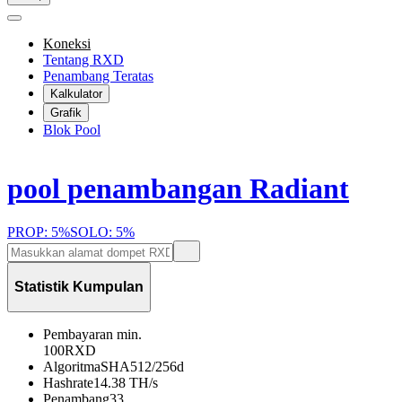
Koneksi
Tentang RXD
Penambang Teratas
Kalkulator
Grafik
Blok Pool
pool penambangan Radiant
PROP: 5%
SOLO: 5%
Statistik Kumpulan
Pembayaran min.
100
RXD
Algoritma
SHA512/256d
Hashrate
14.38 TH/s
Penambang
33