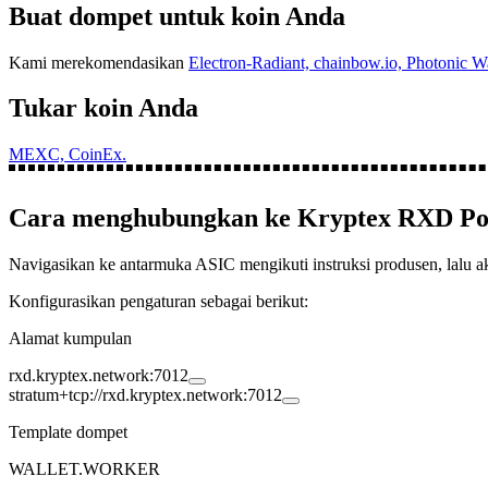
Buat dompet untuk koin Anda
Kami merekomendasikan
Electron-Radiant,
chainbow.io,
Photonic Wa
Tukar koin Anda
MEXC,
CoinEx.
Cara menghubungkan ke Kryptex
RXD
Po
Navigasikan ke antarmuka ASIC mengikuti instruksi produsen, lalu 
Konfigurasikan pengaturan sebagai berikut:
Alamat kumpulan
rxd.kryptex.network:7012
stratum+tcp://rxd.kryptex.network:7012
Template dompet
WALLET.WORKER