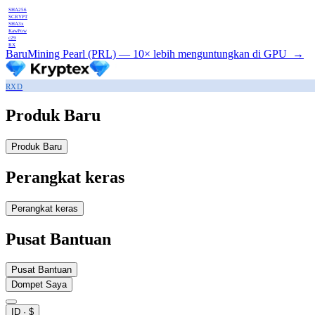
SHA256
SCRYPT
SHA3x
KawPow
c29
RX
Baru
Mining Pearl (PRL) — 10× lebih menguntungkan di GPU
→
RXD
Produk
Baru
Produk
Baru
Perangkat keras
Perangkat keras
Pusat Bantuan
Pusat Bantuan
Dompet Saya
ID
·
$