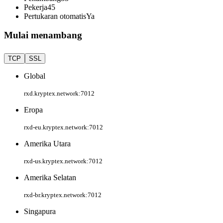
Pekerja
45
Pertukaran otomatis
Ya
Mulai menambang
TCP
SSL
Global
rxd.kryptex.network:7012
Eropa
rxd-eu.kryptex.network:7012
Amerika Utara
rxd-us.kryptex.network:7012
Amerika Selatan
rxd-br.kryptex.network:7012
Singapura