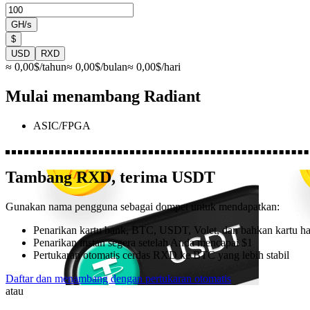
GH/s
$
USD
RXD
≈
0,00
$/tahun
≈
0,00
$/bulan
≈
0,00
$/hari
Mulai menambang Radiant
ASIC/FPGA
Tambang RXD, terima
USDT
Gunakan nama pengguna sebagai dompet untuk mendapatkan:
Penarikan kartu bank, BTC, USDT, Volet, dan bahkan kartu h
Penarikan instan segera setelah Anda mencapai $1
Pertukaran otomatis cerdas RXD ke BTC yang lebih stabil
Daftar dan menambang dengan pertukaran otomatis
atau