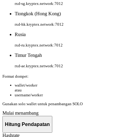
rxd-sg.kryptex.network:7012
Tiongkok (Hong Kong)
rxd-hk.kryptex.network:7012
Rusia
rxd-ru.kryptex.network:7012
Timur Tengah
rxd-ae.kryptex.network:7012
Format dompet:
wallet/worker
atau
username/worker
Gunakan
solo:wallet
untuk penambangan SOLO
Mulai menambang
Hitung Pendapatan
Hashrate